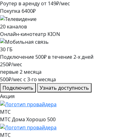
Роутер в аренду от
149
₽/мес
Покупка
6400
₽
20
каналов
Онлайн-кинотеатр KION
30
ГБ
Подключение
500
₽
в течение
2
-х дней
250
₽/мес
первые
2
месяца
500
₽/мес
c
3
-го месяца
Подключить
Узнать доступность
Акция
МТС
МТС Дома Хорошо 500
МТС