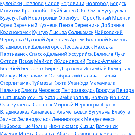
Кулебаки
Павлово
Саров
Боровичи
Новгород
Бердск
Искитим
Краснообск
Куйбышев
Обь
Омск
Бугуруслан
Бузулук
Гай
Новотроицк
Оренбург
Орск
Ясный
Мценск
Орел
Заречный
Кузнецк
Пенза
Березники
Добрянка
Краснокамск
Кунгур
Лысьва
Соликамск
Чайковский
Чернушка
Чусовой
Арсеньев
Артем
Большой Камень
Владивосток
Дальнегорск
Лесозаводск
Находка
Партизанск
Спасск-Дальний
Уссурийск
Великие Луки
Остров
Псков
Майкоп
Яблоновский
Горно-Алтайск
Белебей
Белорецк
Бирск
Дюртюли
Ишимбай
Кумертау
Мелеуз
Нефтекамск
Октябрьский
Салават
Сибай
Стерлитамак
Туймазы
Кяхта
Улан-Удэ
Махачкала
Нальчик
Элиста
Черкесск
Петрозаводск
Воркута
Печора
Сыктывкар
Усинск
Ухта
Симферополь
Волжск
Йошкар-
Ола
Рузаевка
Саранск
Мирный
Нерюнгри
Якутск
Владикавказ
Азнакаево
Альметьевск
Бугульма
Елабуга
Заинск
Зеленодольск
Лениногорск
Менделеевск
Набережные Челны
Нижнекамск
Кызыл
Воткинск
Ижевск
Можга
Сарапул
Абакан
Саяногорск
Черногорск