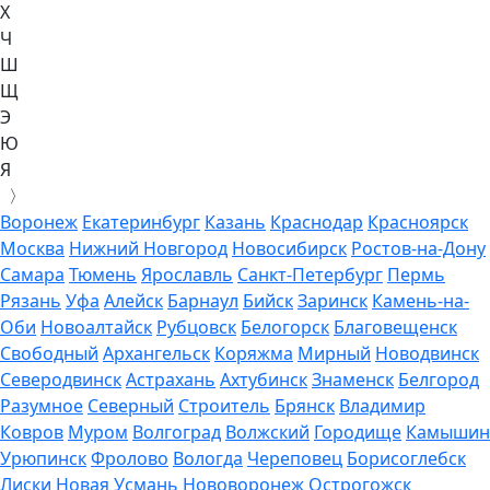
Х
Ч
Ш
Щ
Э
Ю
Я
〉
Воронеж
Екатеринбург
Казань
Краснодар
Красноярск
Москва
Нижний Новгород
Новосибирск
Ростов-на-Дону
Самара
Тюмень
Ярославль
Санкт-Петербург
Пермь
Рязань
Уфа
Алейск
Барнаул
Бийск
Заринск
Камень-на-
Оби
Новоалтайск
Рубцовск
Белогорск
Благовещенск
Свободный
Архангельск
Коряжма
Мирный
Новодвинск
Северодвинск
Астрахань
Ахтубинск
Знаменск
Белгород
Разумное
Северный
Строитель
Брянск
Владимир
Ковров
Муром
Волгоград
Волжский
Городище
Камышин
Урюпинск
Фролово
Вологда
Череповец
Борисоглебск
Лиски
Новая Усмань
Нововоронеж
Острогожск