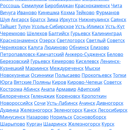
Россошь
Семилуки
Биробиджан
Краснокаменск
Чита
Вичуга
Иваново
Кинешма
Кохма
Тейково
Фурманов
Шуя
Ангарск
Братск
Зима
Иркутск
Нижнеудинск
Саянск
Тайшет
Тулун
Усолье-Сибирское
Усть-Илимск
Усть-Кут
Черемхово
Шелехов
Балтийск
Гурьевск
Калининград
Краснознаменск
Озерск
Светлогорск
Светлый
Советск
Черняховск
Калуга
Людиново
Обнинск
Елизово
Петропавловск-Камчатский
Анжеро-Судженск
Белово
Березовский
Гурьевск
Кемерово
Киселевск
Ленинск-
Кузнецкий
Мариинск
Междуреченск
Мыски
Новокузнецк
Осинники
Полысаево
Прокопьевск
Топки
Юрга
Вятские Поляны
Киров
Кирово-Чепецк
Советск
Кострома
Абинск
Анапа
Армавир
Афипский
Белореченск
Геленджик
Кореновск
Кропоткин
Новороссийск
Сочи
Усть-Лабинск
Ачинск
Дивногорск
Дудинка
Железногорск
Зеленогорск
Канск
Лесосибирск
Минусинск
Назарово
Норильск
Сосновоборск
Шарыпово
Курган
Шадринск
Железногорск
Курск