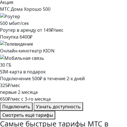
Акция
МТС Дома Хорошо 500
500
мбит/сек
Роутер в аренду от
149
₽/мес
Покупка
6400
₽
Онлайн-кинотеатр KION
30
ГБ
SIM-карта в подарок
Подключение
500
₽
в течение
2
-х дней
325
₽/мес
первые
2
месяца
650
₽/мес
c
3
-го месяца
Подключить
Узнать доступность
Смотреть ещё тарифы
Самые быстрые тарифы МТС в