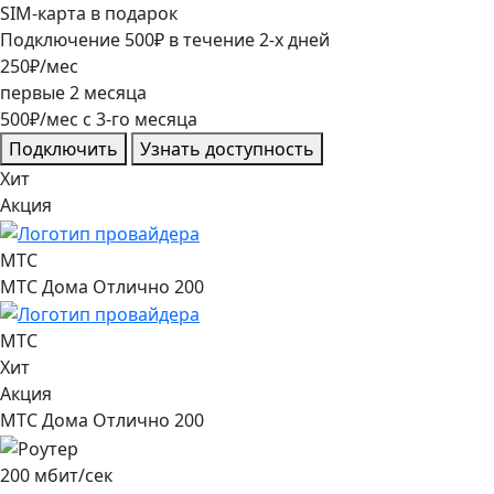
SIM-карта в подарок
Подключение
500
₽
в течение
2
-х дней
250
₽/мес
первые
2
месяца
500
₽/мес
c
3
-го месяца
Подключить
Узнать доступность
Хит
Акция
МТС
МТС Дома Отлично 200
МТС
Хит
Акция
МТС Дома Отлично 200
200
мбит/сек