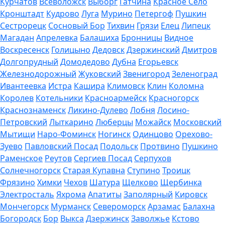
Курчатов
Всеволожск
Выборг
Гатчина
Красное Село
Кронштадт
Кудрово
Луга
Мурино
Петергоф
Пушкин
Сестрорецк
Сосновый Бор
Тихвин
Грязи
Елец
Липецк
Магадан
Апрелевка
Балашиха
Бронницы
Видное
Воскресенск
Голицыно
Дедовск
Дзержинский
Дмитров
Долгопрудный
Домодедово
Дубна
Егорьевск
Железнодорожный
Жуковский
Звенигород
Зеленоград
Ивантеевка
Истра
Кашира
Климовск
Клин
Коломна
Королев
Котельники
Красноармейск
Красногорск
Краснознаменск
Ликино-Дулево
Лобня
Лосино-
Петровский
Лыткарино
Люберцы
Можайск
Московский
Мытищи
Наро-Фоминск
Ногинск
Одинцово
Орехово-
Зуево
Павловский Посад
Подольск
Протвино
Пушкино
Раменское
Реутов
Сергиев Посад
Серпухов
Солнечногорск
Старая Купавна
Ступино
Троицк
Фрязино
Химки
Чехов
Шатура
Щелково
Щербинка
Электросталь
Яхрома
Апатиты
Заполярный
Кировск
Мончегорск
Мурманск
Североморск
Арзамас
Балахна
Богородск
Бор
Выкса
Дзержинск
Заволжье
Кстово