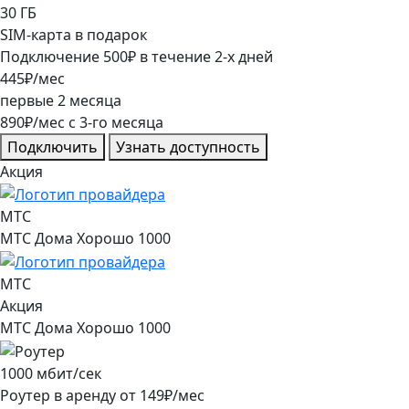
30
ГБ
SIM-карта в подарок
Подключение
500
₽
в течение
2
-х дней
445
₽/мес
первые
2
месяца
890
₽/мес
c
3
-го месяца
Подключить
Узнать доступность
Акция
МТС
МТС Дома Хорошо 1000
МТС
Акция
МТС Дома Хорошо 1000
1000
мбит/сек
Роутер в аренду от
149
₽/мес