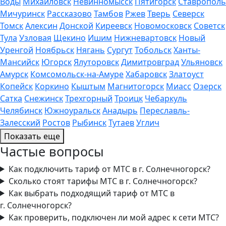
Воды
Михайловск
Невинномысск
Пятигорск
Ставрополь
Мичуринск
Рассказово
Тамбов
Ржев
Тверь
Северск
Томск
Алексин
Донской
Киреевск
Новомосковск
Советск
Тула
Узловая
Щекино
Ишим
Нижневартовск
Новый
Уренгой
Ноябрьск
Нягань
Сургут
Тобольск
Ханты-
Мансийск
Югорск
Ялуторовск
Димитровград
Ульяновск
Амурск
Комсомольск-на-Амуре
Хабаровск
Златоуст
Копейск
Коркино
Кыштым
Магнитогорск
Миасс
Озерск
Сатка
Снежинск
Трехгорный
Троицк
Чебаркуль
Челябинск
Южноуральск
Анадырь
Переславль-
Залесский
Ростов
Рыбинск
Тутаев
Углич
Показать еще
Частые вопросы
Как подключить тариф от МТС в г. Солнечногорск?
Сколько стоят тарифы МТС в г. Солнечногорск?
Как выбрать подходящий тариф от МТС в
г. Солнечногорск?
Как проверить, подключен ли мой адрес к сети МТС?