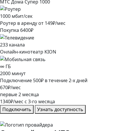
МТС Дома Супер 1000
1000
мбит/сек
Роутер в аренду от
149
₽/мес
Покупка
6400
₽
233
канала
Онлайн-кинотеатр KION
∞
ГБ
2000
минут
Подключение
500
₽
в течение
2
-х дней
670
₽/мес
первые
2
месяца
1340
₽/мес
c
3
-го месяца
Подключить
Узнать доступность