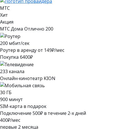
МТС
Хит
Акция
МТС Дома Отлично 200
200
мбит/сек
Роутер в аренду от
149
₽/мес
Покупка
6400
₽
233
канала
Онлайн-кинотеатр KION
30
ГБ
900
минут
SIM-карта в подарок
Подключение
500
₽
в течение
2
-х дней
400
₽/мес
первые
2
месяца