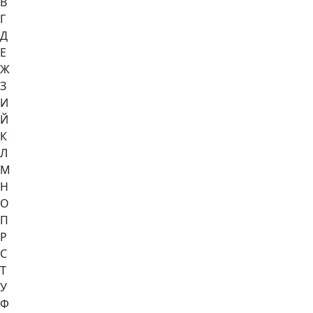
В
Г
Д
Е
Ж
З
И
Й
К
Л
М
Н
О
П
Р
С
Т
У
Ф