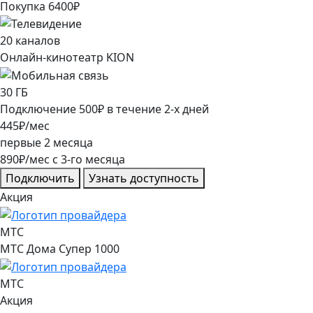
Покупка
6400
₽
20
каналов
Онлайн-кинотеатр KION
30
ГБ
Подключение
500
₽
в течение
2
-х дней
445
₽/мес
первые
2
месяца
890
₽/мес
c
3
-го месяца
Подключить
Узнать доступность
Акция
МТС
МТС Дома Супер 1000
МТС
Акция