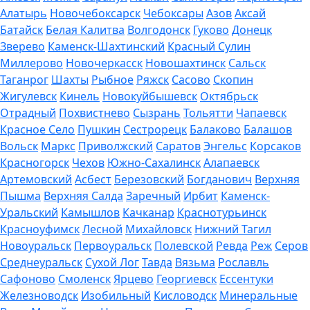
Алатырь
Новочебоксарск
Чебоксары
Азов
Аксай
Батайск
Белая Калитва
Волгодонск
Гуково
Донецк
Зверево
Каменск-Шахтинский
Красный Сулин
Миллерово
Новочеркасск
Новошахтинск
Сальск
Таганрог
Шахты
Рыбное
Ряжск
Сасово
Скопин
Жигулевск
Кинель
Новокуйбышевск
Октябрьск
Отрадный
Похвистнево
Сызрань
Тольятти
Чапаевск
Красное Село
Пушкин
Сестрорецк
Балаково
Балашов
Вольск
Маркс
Приволжский
Саратов
Энгельс
Корсаков
Красногорск
Чехов
Южно-Сахалинск
Алапаевск
Артемовский
Асбест
Березовский
Богданович
Верхняя
Пышма
Верхняя Салда
Заречный
Ирбит
Каменск-
Уральский
Камышлов
Качканар
Краснотурьинск
Красноуфимск
Лесной
Михайловск
Нижний Тагил
Новоуральск
Первоуральск
Полевской
Ревда
Реж
Серов
Среднеуральск
Сухой Лог
Тавда
Вязьма
Рославль
Сафоново
Смоленск
Ярцево
Георгиевск
Ессентуки
Железноводск
Изобильный
Кисловодск
Минеральные