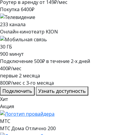
Роутер в аренду от
149
₽/мес
Покупка
6400
₽
233
канала
Онлайн-кинотеатр KION
30
ГБ
900
минут
Подключение
500
₽
в течение
2
-х дней
400
₽/мес
первые
2
месяца
800
₽/мес
c
3
-го месяца
Подключить
Узнать доступность
Хит
Акция
МТС
МТС Дома Отлично 200