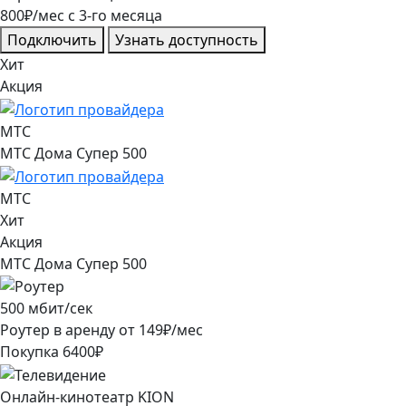
800
₽/мес
c
3
-го месяца
Подключить
Узнать доступность
Хит
Акция
МТС
МТС Дома Супер 500
МТС
Хит
Акция
МТС Дома Супер 500
500
мбит/сек
Роутер в аренду от
149
₽/мес
Покупка
6400
₽
Онлайн-кинотеатр KION