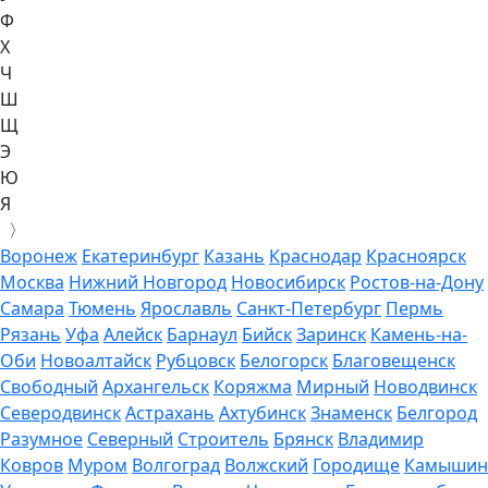
Ф
Х
Ч
Ш
Щ
Э
Ю
Я
〉
Воронеж
Екатеринбург
Казань
Краснодар
Красноярск
Москва
Нижний Новгород
Новосибирск
Ростов-на-Дону
Самара
Тюмень
Ярославль
Санкт-Петербург
Пермь
Рязань
Уфа
Алейск
Барнаул
Бийск
Заринск
Камень-на-
Оби
Новоалтайск
Рубцовск
Белогорск
Благовещенск
Свободный
Архангельск
Коряжма
Мирный
Новодвинск
Северодвинск
Астрахань
Ахтубинск
Знаменск
Белгород
Разумное
Северный
Строитель
Брянск
Владимир
Ковров
Муром
Волгоград
Волжский
Городище
Камышин