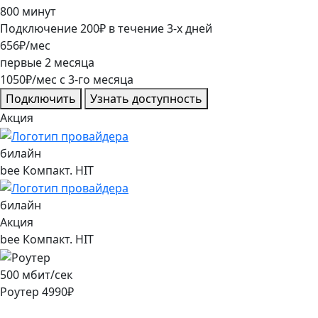
800
минут
Подключение
200
₽
в течение
3
-х дней
656
₽/мес
первые
2
месяца
1050
₽/мес
c
3
-го месяца
Подключить
Узнать доступность
Акция
билайн
bee Компакт. HIT
билайн
Акция
bee Компакт. HIT
500
мбит/сек
Роутер
4990
₽