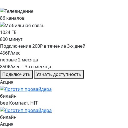
86
каналов
1024
ГБ
800
минут
Подключение
200
₽
в течение
3
-х дней
456
₽/мес
первые
2
месяца
850
₽/мес
c
3
-го месяца
Подключить
Узнать доступность
Акция
билайн
bee Компакт. HIT
билайн
Акция