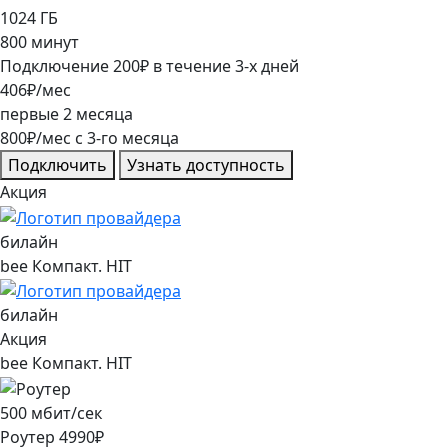
1024
ГБ
800
минут
Подключение
200
₽
в течение
3
-х дней
406
₽/мес
первые
2
месяца
800
₽/мес
c
3
-го месяца
Подключить
Узнать доступность
Акция
билайн
bee Компакт. HIT
билайн
Акция
bee Компакт. HIT
500
мбит/сек
Роутер
4990
₽