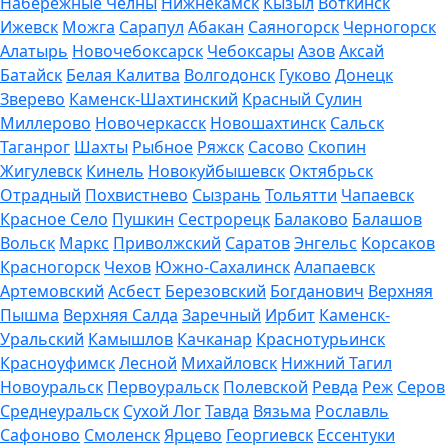
Набережные Челны
Нижнекамск
Кызыл
Воткинск
Ижевск
Можга
Сарапул
Абакан
Саяногорск
Черногорск
Алатырь
Новочебоксарск
Чебоксары
Азов
Аксай
Батайск
Белая Калитва
Волгодонск
Гуково
Донецк
Зверево
Каменск-Шахтинский
Красный Сулин
Миллерово
Новочеркасск
Новошахтинск
Сальск
Таганрог
Шахты
Рыбное
Ряжск
Сасово
Скопин
Жигулевск
Кинель
Новокуйбышевск
Октябрьск
Отрадный
Похвистнево
Сызрань
Тольятти
Чапаевск
Красное Село
Пушкин
Сестрорецк
Балаково
Балашов
Вольск
Маркс
Приволжский
Саратов
Энгельс
Корсаков
Красногорск
Чехов
Южно-Сахалинск
Алапаевск
Артемовский
Асбест
Березовский
Богданович
Верхняя
Пышма
Верхняя Салда
Заречный
Ирбит
Каменск-
Уральский
Камышлов
Качканар
Краснотурьинск
Красноуфимск
Лесной
Михайловск
Нижний Тагил
Новоуральск
Первоуральск
Полевской
Ревда
Реж
Серов
Среднеуральск
Сухой Лог
Тавда
Вязьма
Рославль
Сафоново
Смоленск
Ярцево
Георгиевск
Ессентуки