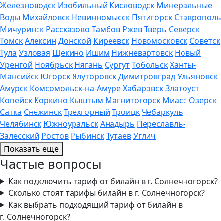
Железноводск
Изобильный
Кисловодск
Минеральные
Воды
Михайловск
Невинномысск
Пятигорск
Ставрополь
Мичуринск
Рассказово
Тамбов
Ржев
Тверь
Северск
Томск
Алексин
Донской
Киреевск
Новомосковск
Советск
Тула
Узловая
Щекино
Ишим
Нижневартовск
Новый
Уренгой
Ноябрьск
Нягань
Сургут
Тобольск
Ханты-
Мансийск
Югорск
Ялуторовск
Димитровград
Ульяновск
Амурск
Комсомольск-на-Амуре
Хабаровск
Златоуст
Копейск
Коркино
Кыштым
Магнитогорск
Миасс
Озерск
Сатка
Снежинск
Трехгорный
Троицк
Чебаркуль
Челябинск
Южноуральск
Анадырь
Переславль-
Залесский
Ростов
Рыбинск
Тутаев
Углич
Показать еще
Частые вопросы
Как подключить тариф от билайн в г. Солнечногорск?
Сколько стоят тарифы билайн в г. Солнечногорск?
Как выбрать подходящий тариф от билайн в
г. Солнечногорск?