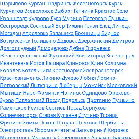
Шарыпово
Курган
Шадринск
Железногорск
Курск
Курчатов
Всеволожск
Выборг
Гатчина
Красное Село
Кронштадт
Кудрово
Луга
Мурино
Петергоф
Пушкин
Сестрорецк
Сосновый Бор
Тихвин
Грязи
Елец
Липецк
Магадан
Апрелевка
Балашиха
Бронницы
Видное
Воскресенск
Голицыно
Дедовск
Дзержинский
Дмитров
Долгопрудный
Домодедово
Дубна
Егорьевск
Железнодорожный
Жуковский
Звенигород
Зеленоград
Ивантеевка
Истра
Кашира
Климовск
Клин
Коломна
Королев
Котельники
Красноармейск
Красногорск
Краснознаменск
Ликино-Дулево
Лобня
Лосино-
Петровский
Лыткарино
Люберцы
Можайск
Московский
Мытищи
Наро-Фоминск
Ногинск
Одинцово
Орехово-
Зуево
Павловский Посад
Подольск
Протвино
Пушкино
Раменское
Реутов
Сергиев Посад
Серпухов
Солнечногорск
Старая Купавна
Ступино
Троицк
Фрязино
Химки
Чехов
Шатура
Щелково
Щербинка
Электросталь
Яхрома
Апатиты
Заполярный
Кировск
Мончегорск
Мурманск
Североморск
Арзамас
Балахна