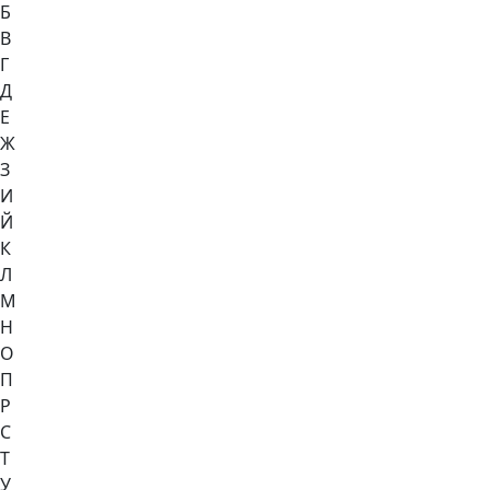
Б
В
Г
Д
Е
Ж
З
И
Й
К
Л
М
Н
О
П
Р
С
Т
У