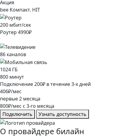
Акция
bee Компакт. HIT
200
мбит/сек
Роутер
4990
₽
86
каналов
1024
ГБ
800
минут
Подключение
200
₽
в течение
3
-х дней
406
₽/мес
первые
2
месяца
800
₽/мес
c
3
-го месяца
Подключить
Узнать доступность
О провайдере билайн