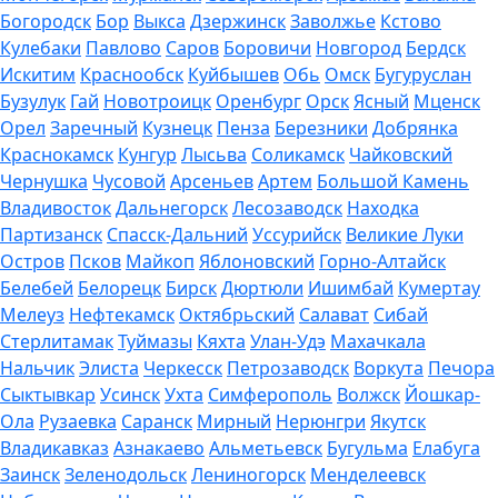
Богородск
Бор
Выкса
Дзержинск
Заволжье
Кстово
Кулебаки
Павлово
Саров
Боровичи
Новгород
Бердск
Искитим
Краснообск
Куйбышев
Обь
Омск
Бугуруслан
Бузулук
Гай
Новотроицк
Оренбург
Орск
Ясный
Мценск
Орел
Заречный
Кузнецк
Пенза
Березники
Добрянка
Краснокамск
Кунгур
Лысьва
Соликамск
Чайковский
Чернушка
Чусовой
Арсеньев
Артем
Большой Камень
Владивосток
Дальнегорск
Лесозаводск
Находка
Партизанск
Спасск-Дальний
Уссурийск
Великие Луки
Остров
Псков
Майкоп
Яблоновский
Горно-Алтайск
Белебей
Белорецк
Бирск
Дюртюли
Ишимбай
Кумертау
Мелеуз
Нефтекамск
Октябрьский
Салават
Сибай
Стерлитамак
Туймазы
Кяхта
Улан-Удэ
Махачкала
Нальчик
Элиста
Черкесск
Петрозаводск
Воркута
Печора
Сыктывкар
Усинск
Ухта
Симферополь
Волжск
Йошкар-
Ола
Рузаевка
Саранск
Мирный
Нерюнгри
Якутск
Владикавказ
Азнакаево
Альметьевск
Бугульма
Елабуга
Заинск
Зеленодольск
Лениногорск
Менделеевск