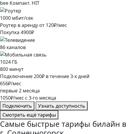
bee Компакт. HIT
1000
мбит/сек
Роутер в аренду от
120
₽/мес
Покупка
4900
₽
86
каналов
1024
ГБ
800
минут
Подключение
200
₽
в течение
3
-х дней
656
₽/мес
первые
2
месяца
1050
₽/мес
c
3
-го месяца
Подключить
Узнать доступность
Смотреть ещё тарифы
Самые быстрые тарифы билайн в
г. Солнечногорск