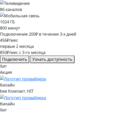
86
каналов
1024
ГБ
800
минут
Подключение
200
₽
в течение
3
-х дней
456
₽/мес
первые
2
месяца
850
₽/мес
c
3
-го месяца
Подключить
Узнать доступность
Хит
Акция
билайн
bee Компакт. HIT
билайн
Хит