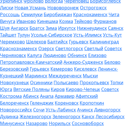
Урюпинск
Фролово
Вологда
Череповец
Борисоглебск
Лиски
Новая Усмань
Нововоронеж
Острогожск
Россошь
Семилуки
Биробиджан
Краснокаменск
Чита
Вичуга
Иваново
Кинешма
Кохма
Тейково
Фурманов
Шуя
Ангарск
Братск
Зима
Иркутск
Нижнеудинск
Саянск
Тайшет
Тулун
Усолье-Сибирское
Усть-Илимск
Усть-Кут
Черемхово
Шелехов
Балтийск
Гурьевск
Калининград
Краснознаменск
Озерск
Светлогорск
Светлый
Советск
Черняховск
Калуга
Людиново
Обнинск
Елизово
Петропавловск-Камчатский
Анжеро-Судженск
Белово
Березовский
Гурьевск
Кемерово
Киселевск
Ленинск-
Кузнецкий
Мариинск
Междуреченск
Мыски
Новокузнецк
Осинники
Полысаево
Прокопьевск
Топки
Юрга
Вятские Поляны
Киров
Кирово-Чепецк
Советск
Кострома
Абинск
Анапа
Армавир
Афипский
Белореченск
Геленджик
Кореновск
Кропоткин
Новороссийск
Сочи
Усть-Лабинск
Ачинск
Дивногорск
Дудинка
Железногорск
Зеленогорск
Канск
Лесосибирск
Минусинск
Назарово
Норильск
Сосновоборск