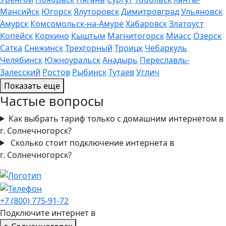
Мансийск
Югорск
Ялуторовск
Димитровград
Ульяновск
Амурск
Комсомольск-на-Амуре
Хабаровск
Златоуст
Копейск
Коркино
Кыштым
Магнитогорск
Миасс
Озерск
Сатка
Снежинск
Трехгорный
Троицк
Чебаркуль
Челябинск
Южноуральск
Анадырь
Переславль-
Залесский
Ростов
Рыбинск
Тутаев
Углич
Показать еще
Частые вопросы
Как выбрать тариф только с домашним интернетом в
г. Солнечногорск?
Сколько стоит подключение интернета в
г. Солнечногорск?
+7 (800) 775-91-72
Подключите интернет в