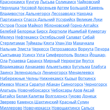
Краснокамск
Кунгур
Лысьва
Соликамск
Чайковский
Чернушка
Чусовой
Арсеньев
Артем
Большой Камень
Владивосток
Дальнегорск
Лесозаводск
Находка
Партизанск
Спасск-Дальний
Уссурийск
Великие Луки
Остров
Псков
Майкоп
Яблоновский
Горно-Алтайск
Белебей
Белорецк
Бирск
Дюртюли
Ишимбай
Кумертау
Мелеуз
Нефтекамск
Октябрьский
Салават
Сибай
Стерлитамак
Туймазы
Кяхта
Улан-Удэ
Махачкала
Нальчик
Элиста
Черкесск
Петрозаводск
Воркута
Печора
Сыктывкар
Усинск
Ухта
Симферополь
Волжск
Йошкар-
Ола
Рузаевка
Саранск
Мирный
Нерюнгри
Якутск
Владикавказ
Азнакаево
Альметьевск
Бугульма
Елабуга
Заинск
Зеленодольск
Лениногорск
Менделеевск
Набережные Челны
Нижнекамск
Кызыл
Воткинск
Ижевск
Можга
Сарапул
Абакан
Саяногорск
Черногорск
Алатырь
Новочебоксарск
Чебоксары
Азов
Аксай
Батайск
Белая Калитва
Волгодонск
Гуково
Донецк
Зверево
Каменск-Шахтинский
Красный Сулин
Миллерово
Новочеркасск
Новошахтинск
Сальск