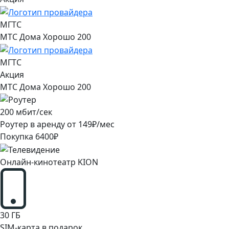
МГТС
МТС Дома Хорошо 200
МГТС
Акция
МТС Дома Хорошо 200
200
мбит/сек
Роутер в аренду от
149
₽/мес
Покупка
6400
₽
Онлайн-кинотеатр KION
30
ГБ
SIM-карта в подарок