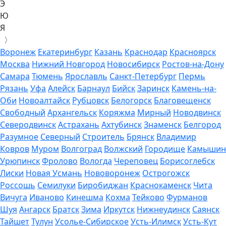
Э
Ю
Я
〉
Воронеж
Екатеринбург
Казань
Краснодар
Красноярск
Москва
Нижний Новгород
Новосибирск
Ростов-на-Дону
Самара
Тюмень
Ярославль
Санкт-Петербург
Пермь
Рязань
Уфа
Алейск
Барнаул
Бийск
Заринск
Камень-на-
Оби
Новоалтайск
Рубцовск
Белогорск
Благовещенск
Свободный
Архангельск
Коряжма
Мирный
Новодвинск
Северодвинск
Астрахань
Ахтубинск
Знаменск
Белгород
Разумное
Северный
Строитель
Брянск
Владимир
Ковров
Муром
Волгоград
Волжский
Городище
Камышин
Урюпинск
Фролово
Вологда
Череповец
Борисоглебск
Лиски
Новая Усмань
Нововоронеж
Острогожск
Россошь
Семилуки
Биробиджан
Краснокаменск
Чита
Вичуга
Иваново
Кинешма
Кохма
Тейково
Фурманов
Шуя
Ангарск
Братск
Зима
Иркутск
Нижнеудинск
Саянск
Тайшет
Тулун
Усолье-Сибирское
Усть-Илимск
Усть-Кут