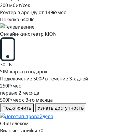
200
мбит/сек
Роутер в аренду от
149
₽/мес
Покупка
6400
₽
Онлайн-кинотеатр KION
30
ГБ
SIM-карта в подарок
Подключение
500
₽
в течение
3
-х дней
250
₽/мес
первые
2
месяца
500
₽/мес
c
3
-го месяца
Подключить
Узнать доступность
ОблТелеком
Видные тарифы 70