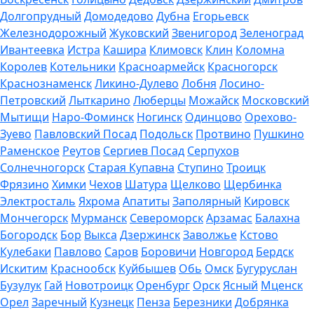
Долгопрудный
Домодедово
Дубна
Егорьевск
Железнодорожный
Жуковский
Звенигород
Зеленоград
Ивантеевка
Истра
Кашира
Климовск
Клин
Коломна
Королев
Котельники
Красноармейск
Красногорск
Краснознаменск
Ликино-Дулево
Лобня
Лосино-
Петровский
Лыткарино
Люберцы
Можайск
Московский
Мытищи
Наро-Фоминск
Ногинск
Одинцово
Орехово-
Зуево
Павловский Посад
Подольск
Протвино
Пушкино
Раменское
Реутов
Сергиев Посад
Серпухов
Солнечногорск
Старая Купавна
Ступино
Троицк
Фрязино
Химки
Чехов
Шатура
Щелково
Щербинка
Электросталь
Яхрома
Апатиты
Заполярный
Кировск
Мончегорск
Мурманск
Североморск
Арзамас
Балахна
Богородск
Бор
Выкса
Дзержинск
Заволжье
Кстово
Кулебаки
Павлово
Саров
Боровичи
Новгород
Бердск
Искитим
Краснообск
Куйбышев
Обь
Омск
Бугуруслан
Бузулук
Гай
Новотроицк
Оренбург
Орск
Ясный
Мценск
Орел
Заречный
Кузнецк
Пенза
Березники
Добрянка