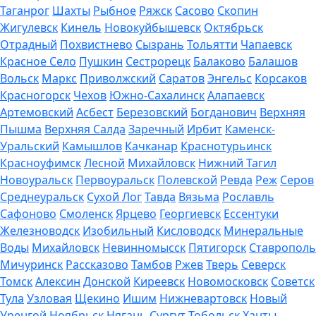
Таганрог
Шахты
Рыбное
Ряжск
Сасово
Скопин
Жигулевск
Кинель
Новокуйбышевск
Октябрьск
Отрадный
Похвистнево
Сызрань
Тольятти
Чапаевск
Красное Село
Пушкин
Сестрорецк
Балаково
Балашов
Вольск
Маркс
Приволжский
Саратов
Энгельс
Корсаков
Красногорск
Чехов
Южно-Сахалинск
Алапаевск
Артемовский
Асбест
Березовский
Богданович
Верхняя
Пышма
Верхняя Салда
Заречный
Ирбит
Каменск-
Уральский
Камышлов
Качканар
Краснотурьинск
Красноуфимск
Лесной
Михайловск
Нижний Тагил
Новоуральск
Первоуральск
Полевской
Ревда
Реж
Серов
Среднеуральск
Сухой Лог
Тавда
Вязьма
Рославль
Сафоново
Смоленск
Ярцево
Георгиевск
Ессентуки
Железноводск
Изобильный
Кисловодск
Минеральные
Воды
Михайловск
Невинномысск
Пятигорск
Ставрополь
Мичуринск
Рассказово
Тамбов
Ржев
Тверь
Северск
Томск
Алексин
Донской
Киреевск
Новомосковск
Советск
Тула
Узловая
Щекино
Ишим
Нижневартовск
Новый
Уренгой
Ноябрьск
Нягань
Сургут
Тобольск
Ханты-