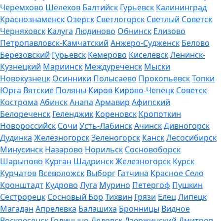
Черемхово
Шелехов
Балтийск
Гурьевск
Калининград
Краснознаменск
Озерск
Светлогорск
Светлый
Советск
Черняховск
Калуга
Людиново
Обнинск
Елизово
Петропавловск-Камчатский
Анжеро-Судженск
Белово
Березовский
Гурьевск
Кемерово
Киселевск
Ленинск-
Кузнецкий
Мариинск
Междуреченск
Мыски
Новокузнецк
Осинники
Полысаево
Прокопьевск
Топки
Юрга
Вятские Поляны
Киров
Кирово-Чепецк
Советск
Кострома
Абинск
Анапа
Армавир
Афипский
Белореченск
Геленджик
Кореновск
Кропоткин
Новороссийск
Сочи
Усть-Лабинск
Ачинск
Дивногорск
Дудинка
Железногорск
Зеленогорск
Канск
Лесосибирск
Минусинск
Назарово
Норильск
Сосновоборск
Шарыпово
Курган
Шадринск
Железногорск
Курск
Курчатов
Всеволожск
Выборг
Гатчина
Красное Село
Кронштадт
Кудрово
Луга
Мурино
Петергоф
Пушкин
Сестрорецк
Сосновый Бор
Тихвин
Грязи
Елец
Липецк
Магадан
Апрелевка
Балашиха
Бронницы
Видное
Воскресенск
Голицыно
Дедовск
Дзержинский
Дмитров