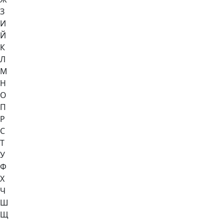
З
И
Й
К
Л
М
Н
О
П
Р
С
Т
У
Ф
Х
Ч
Ш
Щ