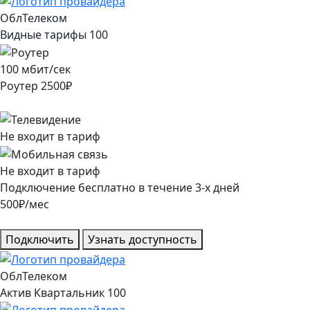
ОблТелеком
Видные тарифы 100
100
мбит/сек
Роутер
2500
₽
Не входит в тариф
Не входит в тариф
Подключение
бесплатно
в течение
3
-х дней
500
₽/мес
Подключить
Узнать доступность
ОблТелеком
Актив Квартальник 100