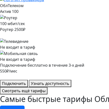
ОблТелеком
Актив 100
100
мбит/сек
Роутер
2500
₽
Не входит в тариф
Не входит в тариф
Подключение
бесплатно
в течение
3
-х дней
550
₽/мес
Подключить
Узнать доступность
Смотреть ещё тарифы
Самые быстрые тарифы ОблТ