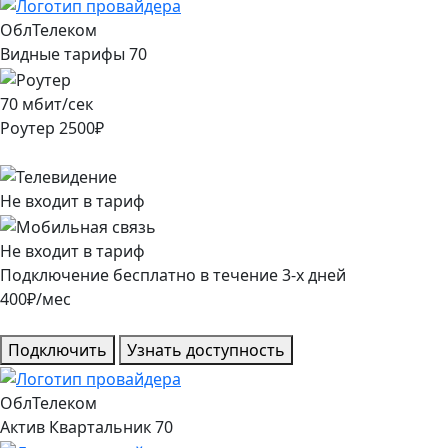
ОблТелеком
Видные тарифы 70
70
мбит/сек
Роутер
2500
₽
Не входит в тариф
Не входит в тариф
Подключение
бесплатно
в течение
3
-х дней
400
₽/мес
Подключить
Узнать доступность
ОблТелеком
Актив Квартальник 70