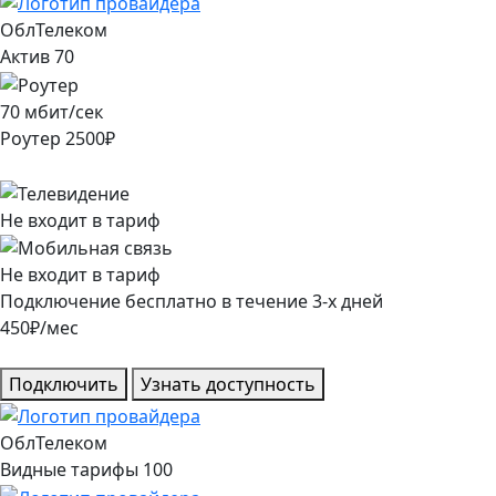
ОблТелеком
Актив 70
70
мбит/сек
Роутер
2500
₽
Не входит в тариф
Не входит в тариф
Подключение
бесплатно
в течение
3
-х дней
450
₽/мес
Подключить
Узнать доступность
ОблТелеком
Видные тарифы 100