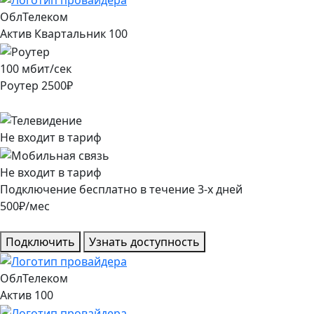
ОблТелеком
Актив Квартальник 100
100
мбит/сек
Роутер
2500
₽
Не входит в тариф
Не входит в тариф
Подключение
бесплатно
в течение
3
-х дней
500
₽/мес
Подключить
Узнать доступность
ОблТелеком
Актив 100