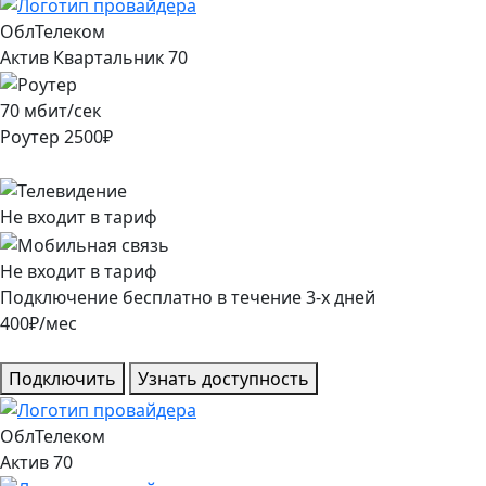
ОблТелеком
Актив Квартальник 70
70
мбит/сек
Роутер
2500
₽
Не входит в тариф
Не входит в тариф
Подключение
бесплатно
в течение
3
-х дней
400
₽/мес
Подключить
Узнать доступность
ОблТелеком
Актив 70