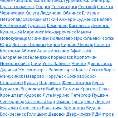
Черемхово
Шелехов
Балтийск
Гурьевск
Калининград
Краснознаменск
Озерск
Светлогорск
Светлый
Советск
Черняховск
Калуга
Людиново
Обнинск
Елизово
Петропавловск-Камчатский
Анжеро-Судженск
Белово
Березовский
Гурьевск
Кемерово
Киселевск
Ленинск-
Кузнецкий
Мариинск
Междуреченск
Мыски
Новокузнецк
Осинники
Полысаево
Прокопьевск
Топки
Юрга
Вятские Поляны
Киров
Кирово-Чепецк
Советск
Кострома
Абинск
Анапа
Армавир
Афипский
Белореченск
Геленджик
Кореновск
Кропоткин
Новороссийск
Сочи
Усть-Лабинск
Ачинск
Дивногорск
Дудинка
Железногорск
Зеленогорск
Канск
Лесосибирск
Минусинск
Назарово
Норильск
Сосновоборск
Шарыпово
Курган
Шадринск
Железногорск
Курск
Курчатов
Всеволожск
Выборг
Гатчина
Красное Село
Кронштадт
Кудрово
Луга
Мурино
Петергоф
Пушкин
Сестрорецк
Сосновый Бор
Тихвин
Грязи
Елец
Липецк
Магадан
Апрелевка
Балашиха
Бронницы
Видное
Воскресенск
Голицыно
Дедовск
Дзержинский
Дмитров