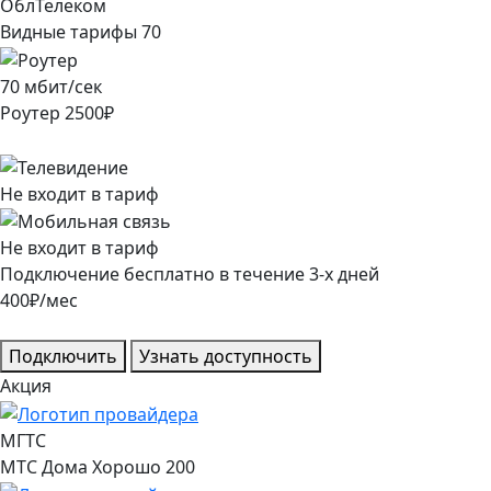
ОблТелеком
Видные тарифы 70
70
мбит/сек
Роутер
2500
₽
Не входит в тариф
Не входит в тариф
Подключение
бесплатно
в течение
3
-х дней
400
₽/мес
Подключить
Узнать доступность
Акция
МГТС
МТС Дома Хорошо 200