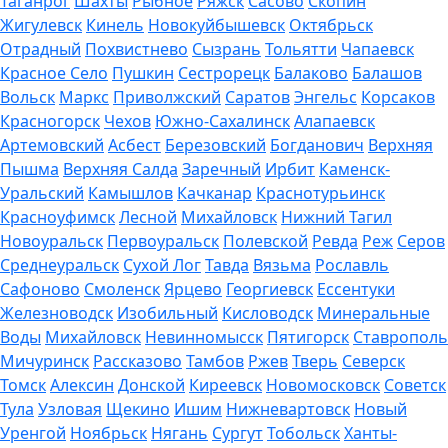
Таганрог
Шахты
Рыбное
Ряжск
Сасово
Скопин
Жигулевск
Кинель
Новокуйбышевск
Октябрьск
Отрадный
Похвистнево
Сызрань
Тольятти
Чапаевск
Красное Село
Пушкин
Сестрорецк
Балаково
Балашов
Вольск
Маркс
Приволжский
Саратов
Энгельс
Корсаков
Красногорск
Чехов
Южно-Сахалинск
Алапаевск
Артемовский
Асбест
Березовский
Богданович
Верхняя
Пышма
Верхняя Салда
Заречный
Ирбит
Каменск-
Уральский
Камышлов
Качканар
Краснотурьинск
Красноуфимск
Лесной
Михайловск
Нижний Тагил
Новоуральск
Первоуральск
Полевской
Ревда
Реж
Серов
Среднеуральск
Сухой Лог
Тавда
Вязьма
Рославль
Сафоново
Смоленск
Ярцево
Георгиевск
Ессентуки
Железноводск
Изобильный
Кисловодск
Минеральные
Воды
Михайловск
Невинномысск
Пятигорск
Ставрополь
Мичуринск
Рассказово
Тамбов
Ржев
Тверь
Северск
Томск
Алексин
Донской
Киреевск
Новомосковск
Советск
Тула
Узловая
Щекино
Ишим
Нижневартовск
Новый
Уренгой
Ноябрьск
Нягань
Сургут
Тобольск
Ханты-