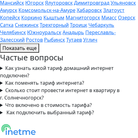
Мансийск
Югорск
Ялуторовск
Димитровград
Ульяновск
Амурск
Комсомольск-на-Амуре
Хабаровск
Златоуст
Копейск
Коркино
Кыштым
Магнитогорск
Миасс
Озерск
Сатка
Снежинск
Трехгорный
Троицк
Чебаркуль
Челябинск
Южноуральск
Анадырь
Переславль-
Залесский
Ростов
Рыбинск
Тутаев
Углич
Показать еще
Частые вопросы
Как узнать какой тариф домашний интернет
подключен?
Как поменять тариф интернета?
Сколько стоит провести интернет в квартиру в
г. Солнечногорск?
Что включено в стоимость тарифа?
Как подключить выбранный тариф?