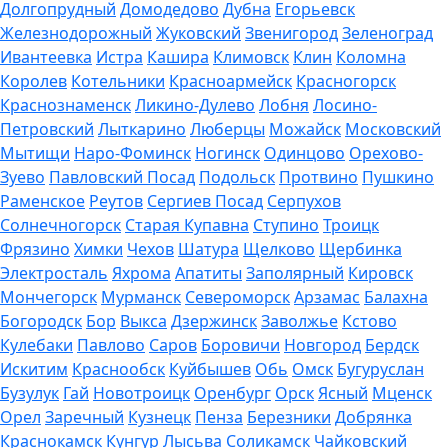
Долгопрудный
Домодедово
Дубна
Егорьевск
Железнодорожный
Жуковский
Звенигород
Зеленоград
Ивантеевка
Истра
Кашира
Климовск
Клин
Коломна
Королев
Котельники
Красноармейск
Красногорск
Краснознаменск
Ликино-Дулево
Лобня
Лосино-
Петровский
Лыткарино
Люберцы
Можайск
Московский
Мытищи
Наро-Фоминск
Ногинск
Одинцово
Орехово-
Зуево
Павловский Посад
Подольск
Протвино
Пушкино
Раменское
Реутов
Сергиев Посад
Серпухов
Солнечногорск
Старая Купавна
Ступино
Троицк
Фрязино
Химки
Чехов
Шатура
Щелково
Щербинка
Электросталь
Яхрома
Апатиты
Заполярный
Кировск
Мончегорск
Мурманск
Североморск
Арзамас
Балахна
Богородск
Бор
Выкса
Дзержинск
Заволжье
Кстово
Кулебаки
Павлово
Саров
Боровичи
Новгород
Бердск
Искитим
Краснообск
Куйбышев
Обь
Омск
Бугуруслан
Бузулук
Гай
Новотроицк
Оренбург
Орск
Ясный
Мценск
Орел
Заречный
Кузнецк
Пенза
Березники
Добрянка
Краснокамск
Кунгур
Лысьва
Соликамск
Чайковский