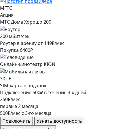
МГТС
Акция
МТС Дома Хорошо 200
200
мбит/сек
Роутер в аренду от
149
₽/мес
Покупка
6400
₽
Онлайн-кинотеатр KION
30
ГБ
SIM-карта в подарок
Подключение
500
₽
в течение
3
-х дней
250
₽/мес
первые
2
месяца
500
₽/мес
c
3
-го месяца
Подключить
Узнать доступность