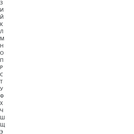
З
И
Й
К
Л
М
Н
О
П
Р
С
Т
У
Ф
Х
Ч
Ш
Щ
Э