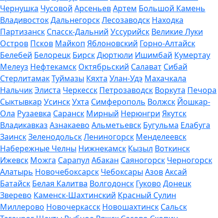
Чернушка
Чусовой
Арсеньев
Артем
Большой Камень
Владивосток
Дальнегорск
Лесозаводск
Находка
Партизанск
Спасск-Дальний
Уссурийск
Великие Луки
Остров
Псков
Майкоп
Яблоновский
Горно-Алтайск
Белебей
Белорецк
Бирск
Дюртюли
Ишимбай
Кумертау
Мелеуз
Нефтекамск
Октябрьский
Салават
Сибай
Стерлитамак
Туймазы
Кяхта
Улан-Удэ
Махачкала
Нальчик
Элиста
Черкесск
Петрозаводск
Воркута
Печора
Сыктывкар
Усинск
Ухта
Симферополь
Волжск
Йошкар-
Ола
Рузаевка
Саранск
Мирный
Нерюнгри
Якутск
Владикавказ
Азнакаево
Альметьевск
Бугульма
Елабуга
Заинск
Зеленодольск
Лениногорск
Менделеевск
Набережные Челны
Нижнекамск
Кызыл
Воткинск
Ижевск
Можга
Сарапул
Абакан
Саяногорск
Черногорск
Алатырь
Новочебоксарск
Чебоксары
Азов
Аксай
Батайск
Белая Калитва
Волгодонск
Гуково
Донецк
Зверево
Каменск-Шахтинский
Красный Сулин
Миллерово
Новочеркасск
Новошахтинск
Сальск