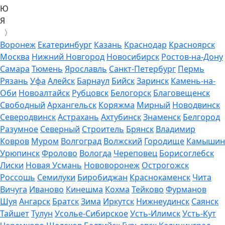
Ю
Я
〉
Воронеж
Екатеринбург
Казань
Краснодар
Красноярск
Москва
Нижний Новгород
Новосибирск
Ростов-на-Дону
Самара
Тюмень
Ярославль
Санкт-Петербург
Пермь
Рязань
Уфа
Алейск
Барнаул
Бийск
Заринск
Камень-на-
Оби
Новоалтайск
Рубцовск
Белогорск
Благовещенск
Свободный
Архангельск
Коряжма
Мирный
Новодвинск
Северодвинск
Астрахань
Ахтубинск
Знаменск
Белгород
Разумное
Северный
Строитель
Брянск
Владимир
Ковров
Муром
Волгоград
Волжский
Городище
Камышин
Урюпинск
Фролово
Вологда
Череповец
Борисоглебск
Лиски
Новая Усмань
Нововоронеж
Острогожск
Россошь
Семилуки
Биробиджан
Краснокаменск
Чита
Вичуга
Иваново
Кинешма
Кохма
Тейково
Фурманов
Шуя
Ангарск
Братск
Зима
Иркутск
Нижнеудинск
Саянск
Тайшет
Тулун
Усолье-Сибирское
Усть-Илимск
Усть-Кут