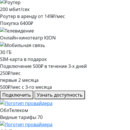
200
мбит/сек
Роутер в аренду от
149
₽/мес
Покупка
6400
₽
Онлайн-кинотеатр KION
30
ГБ
SIM-карта в подарок
Подключение
500
₽
в течение
3
-х дней
250
₽/мес
первые
2
месяца
500
₽/мес
c
3
-го месяца
Подключить
Узнать доступность
ОблТелеком
Видные тарифы 70