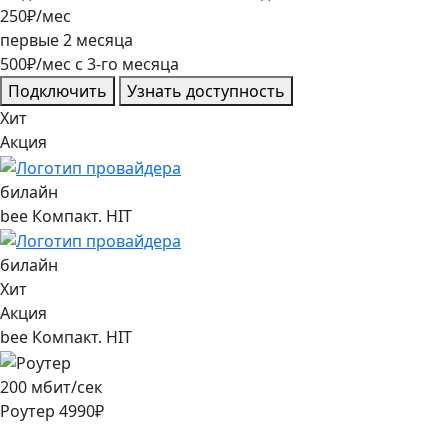
250
₽/мес
первые
2
месяца
500
₽/мес
c
3
-го месяца
Подключить
Узнать доступность
Хит
Акция
билайн
bee Компакт. HIT
билайн
Хит
Акция
bee Компакт. HIT
200
мбит/сек
Роутер
4990
₽