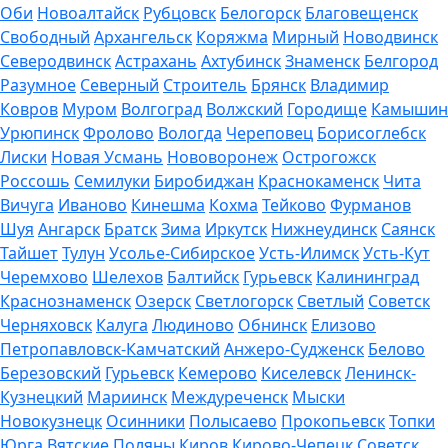
Оби
Новоалтайск
Рубцовск
Белогорск
Благовещенск
Свободный
Архангельск
Коряжма
Мирный
Новодвинск
Северодвинск
Астрахань
Ахтубинск
Знаменск
Белгород
Разумное
Северный
Строитель
Брянск
Владимир
Ковров
Муром
Волгоград
Волжский
Городище
Камышин
Урюпинск
Фролово
Вологда
Череповец
Борисоглебск
Лиски
Новая Усмань
Нововоронеж
Острогожск
Россошь
Семилуки
Биробиджан
Краснокаменск
Чита
Вичуга
Иваново
Кинешма
Кохма
Тейково
Фурманов
Шуя
Ангарск
Братск
Зима
Иркутск
Нижнеудинск
Саянск
Тайшет
Тулун
Усолье-Сибирское
Усть-Илимск
Усть-Кут
Черемхово
Шелехов
Балтийск
Гурьевск
Калининград
Краснознаменск
Озерск
Светлогорск
Светлый
Советск
Черняховск
Калуга
Людиново
Обнинск
Елизово
Петропавловск-Камчатский
Анжеро-Судженск
Белово
Березовский
Гурьевск
Кемерово
Киселевск
Ленинск-
Кузнецкий
Мариинск
Междуреченск
Мыски
Новокузнецк
Осинники
Полысаево
Прокопьевск
Топки
Юрга
Вятские Поляны
Киров
Кирово-Чепецк
Советск