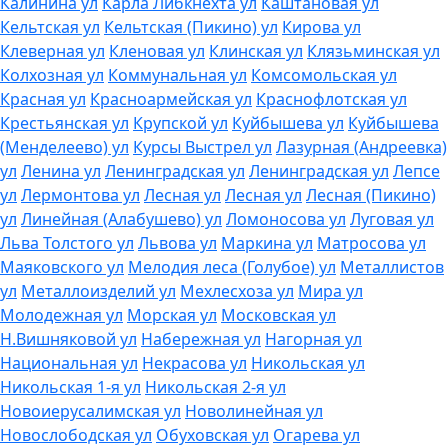
Калинина ул
Карла Либкнехта ул
Каштановая ул
Кельтская ул
Кельтская (Пикино) ул
Кирова ул
Клеверная ул
Кленовая ул
Клинская ул
Клязьминская ул
Колхозная ул
Коммунальная ул
Комсомольская ул
Красная ул
Красноармейская ул
Краснофлотская ул
Крестьянская ул
Крупской ул
Куйбышева ул
Куйбышева
(Менделеево) ул
Курсы Выстрел ул
Лазурная (Андреевка)
ул
Ленина ул
Ленинградская ул
Ленинградская ул
Лепсе
ул
Лермонтова ул
Лесная ул
Лесная ул
Лесная (Пикино)
ул
Линейная (Алабушево) ул
Ломоносова ул
Луговая ул
Льва Толстого ул
Львова ул
Маркина ул
Матросова ул
Маяковского ул
Мелодия леса (Голубое) ул
Металлистов
ул
Металлоизделий ул
Мехлесхоза ул
Мира ул
Молодежная ул
Морская ул
Московская ул
Н.Вишняковой ул
Набережная ул
Нагорная ул
Национальная ул
Некрасова ул
Никольская ул
Никольская 1-я ул
Никольская 2-я ул
Новоиерусалимская ул
Новолинейная ул
Новослободская ул
Обуховская ул
Огарева ул