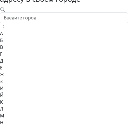
〈
А
Б
В
Г
Д
Е
Ж
З
И
Й
К
Л
М
Н