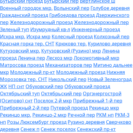
Бутырский проезд
Бутырский пер
Вертлинское ш
Военный городок мкр.
Волынский пер
Голубое деревня
Гражданский проезд
Грибоедова проезд
Дзержинского
пер
Железнодорожный проезд
Железнодорожный пер
Зеленый туп
Изумрудный кв-л
Инженерный проезд
Искра мкр.
Искра мкр
Колесный проезд
Колхозный пер
Красная горка тер. СНТ
Крюково тер.
Курилово деревня
Кутузовский мкр.
Кутузовский (Рузино) мкр
Ленина
проезд
Ленина пер
Лесхоз мкр
Локомотивный мкр
Матросова проезд
Механизаторов пер
Митино дальнее
мкр
Молодежный пр-кт
Молодежный проезд
Нижняя
Морозовка тер. СНТ
Никольский пер
Новый Зеленоград
ЖК
НП снт
Обуховский пер
Обуховский проезд
Октябрьский туп
Октябрьский пер
Оргэнергострой
(Осипово) снт
Поселок 2-й мкр
Прибрежный 1-й пер
Прибрежный 2-й пер
Путевой проезд
Рекинцо мкр
Рекинцо мкр.
Рекинцо-2 мкр
Речной пер
РКМ нп
РКМ-3
нп
Розы Люксембург проезд
Рузино деревня
Сверчково
деревня
Сенеж п
Сенеж поселок
Сенежский пр-кт