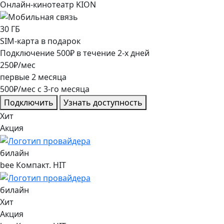
Онлайн-кинотеатр KION
30
ГБ
SIM-карта в подарок
Подключение
500
₽
в течение
2
-х дней
250
₽/мес
первые
2
месяца
500
₽/мес
c
3
-го месяца
Подключить
Узнать доступность
Хит
Акция
билайн
bee Компакт. HIT
билайн
Хит
Акция