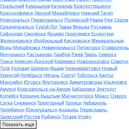
Уральский
Камышлов
Качканар
Краснотурьинск
Красноуфимск
Лесной
Михайловск
Нижний Тагил
Новоуральск
Первоуральск
Полевской
Ревда
Реж
Серов
Среднеуральск
Сухой Лог
Тавда
Вязьма
Рославль
Сафоново
Смоленск
Ярцево
Георгиевск
Ессентуки
Железноводск
Изобильный
Кисловодск
Минеральные
Воды
Михайловск
Невинномысск
Пятигорск
Ставрополь
Мичуринск
Рассказово
Тамбов
Ржев
Тверь
Северск
Томск
Алексин
Донской
Киреевск
Новомосковск
Советск
Тула
Узловая
Щекино
Ишим
Нижневартовск
Новый
Уренгой
Ноябрьск
Нягань
Сургут
Тобольск
Ханты-
Мансийск
Югорск
Ялуторовск
Димитровград
Ульяновск
Амурск
Комсомольск-на-Амуре
Хабаровск
Златоуст
Копейск
Коркино
Кыштым
Магнитогорск
Миасс
Озерск
Сатка
Снежинск
Трехгорный
Троицк
Чебаркуль
Челябинск
Южноуральск
Анадырь
Переславль-
Залесский
Ростов
Рыбинск
Тутаев
Углич
Показать еще