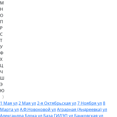
М
Н
О
П
Р
С
Т
У
Ф
Х
Ц
Ч
Ш
Э
Ю
〉
1 Мая ул
2 Мая ул
2-я Октябрьская ул
7 Ноября ул
8
Марта ул
А.Ф.Новоковой ул
Аграрная (Андреевка) ул
Александра Блока ул
База ГИДЭП ул
Банковская ул