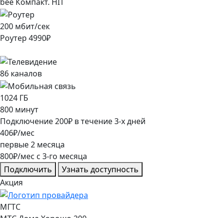
bee Компакт. HIT
200
мбит/сек
Роутер
4990
₽
86
каналов
1024
ГБ
800
минут
Подключение
200
₽
в течение
3
-х дней
406
₽/мес
первые
2
месяца
800
₽/мес
c
3
-го месяца
Подключить
Узнать доступность
Акция
МГТС