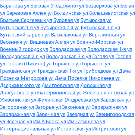
Баранова ул
Беговая (Подолино) ул
Безверхова ул
Белая
ул
Березовая Аллея ул
Болдинская ул
Большевистская ул
Братьев Сергеевых ул
Буровая ул
Бутырская ул
Бутырская 1-я ул
Бутырская 2-я ул
Бутырская 3-я ул
Бутырский карьер ул
Васильковая ул
Вертлинская ул
Весенняя ул
Вишневая Аллея ул
Военно-Морская ул
Военный городок ул
Володарская ул
Володарская 1-я ул
Володарская 2-я ул
Володарская 3-я ул
Гоголя ул
Гоголя
ул
Горная (Пикино) ул
Горького ул
Горького ул
Гражданская ул
Гражданская 1-я ул
Грибоедова ул
Дача
Поселка Матросова ул
Дача Поселка Николаева ул
Дзержинского ул
Дмитровская ул
Дорожная ул
Драгунского ул
Екатерининская ул
Железнодорожная ул
Живописная ул
Жилинская (Андреевка) ул
Заводская ул
Загородная ул
Загорье ул
Законова ул
Заовражная ул
Заовражная ул
Заречная ул
Звездная ул
Звенигородская
ул
Зеленая ул
Им А.Блока ул
Им Татищева ул
Интернациональная ул
Истринская ул
Истринская ул