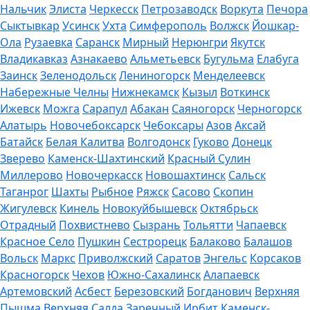
Нальчик
Элиста
Черкесск
Петрозаводск
Воркута
Печора
Сыктывкар
Усинск
Ухта
Симферополь
Волжск
Йошкар-
Ола
Рузаевка
Саранск
Мирный
Нерюнгри
Якутск
Владикавказ
Азнакаево
Альметьевск
Бугульма
Елабуга
Заинск
Зеленодольск
Лениногорск
Менделеевск
Набережные Челны
Нижнекамск
Кызыл
Воткинск
Ижевск
Можга
Сарапул
Абакан
Саяногорск
Черногорск
Алатырь
Новочебоксарск
Чебоксары
Азов
Аксай
Батайск
Белая Калитва
Волгодонск
Гуково
Донецк
Зверево
Каменск-Шахтинский
Красный Сулин
Миллерово
Новочеркасск
Новошахтинск
Сальск
Таганрог
Шахты
Рыбное
Ряжск
Сасово
Скопин
Жигулевск
Кинель
Новокуйбышевск
Октябрьск
Отрадный
Похвистнево
Сызрань
Тольятти
Чапаевск
Красное Село
Пушкин
Сестрорецк
Балаково
Балашов
Вольск
Маркс
Приволжский
Саратов
Энгельс
Корсаков
Красногорск
Чехов
Южно-Сахалинск
Алапаевск
Артемовский
Асбест
Березовский
Богданович
Верхняя
Пышма
Верхняя Салда
Заречный
Ирбит
Каменск-