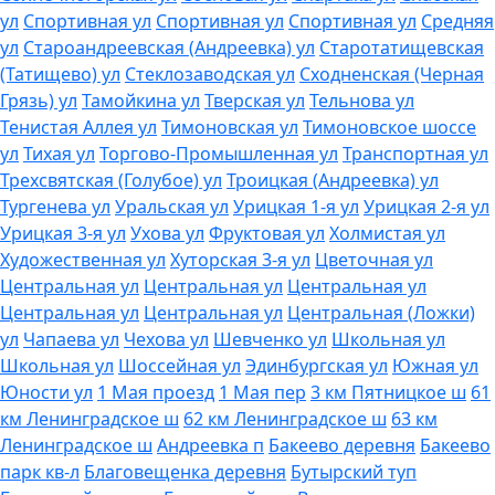
ул
Спортивная ул
Спортивная ул
Спортивная ул
Средняя
ул
Староандреевская (Андреевка) ул
Старотатищевская
(Татищево) ул
Стеклозаводская ул
Сходненская (Черная
Грязь) ул
Тамойкина ул
Тверская ул
Тельнова ул
Тенистая Аллея ул
Тимоновская ул
Тимоновское шоссе
ул
Тихая ул
Торгово-Промышленная ул
Транспортная ул
Трехсвятская (Голубое) ул
Троицкая (Андреевка) ул
Тургенева ул
Уральская ул
Урицкая 1-я ул
Урицкая 2-я ул
Урицкая 3-я ул
Ухова ул
Фруктовая ул
Холмистая ул
Художественная ул
Хуторская 3-я ул
Цветочная ул
Центральная ул
Центральная ул
Центральная ул
Центральная ул
Центральная ул
Центральная (Ложки)
ул
Чапаева ул
Чехова ул
Шевченко ул
Школьная ул
Школьная ул
Шоссейная ул
Эдинбургская ул
Южная ул
Юности ул
1 Мая проезд
1 Мая пер
3 км Пятницкое ш
61
км Ленинградское ш
62 км Ленинградское ш
63 км
Ленинградское ш
Андреевка п
Бакеево деревня
Бакеево
парк кв-л
Благовещенка деревня
Бутырский туп