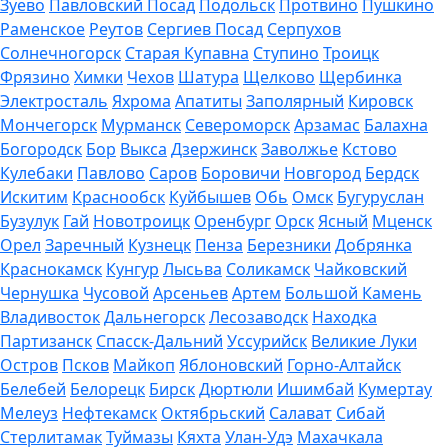
Зуево
Павловский Посад
Подольск
Протвино
Пушкино
Раменское
Реутов
Сергиев Посад
Серпухов
Солнечногорск
Старая Купавна
Ступино
Троицк
Фрязино
Химки
Чехов
Шатура
Щелково
Щербинка
Электросталь
Яхрома
Апатиты
Заполярный
Кировск
Мончегорск
Мурманск
Североморск
Арзамас
Балахна
Богородск
Бор
Выкса
Дзержинск
Заволжье
Кстово
Кулебаки
Павлово
Саров
Боровичи
Новгород
Бердск
Искитим
Краснообск
Куйбышев
Обь
Омск
Бугуруслан
Бузулук
Гай
Новотроицк
Оренбург
Орск
Ясный
Мценск
Орел
Заречный
Кузнецк
Пенза
Березники
Добрянка
Краснокамск
Кунгур
Лысьва
Соликамск
Чайковский
Чернушка
Чусовой
Арсеньев
Артем
Большой Камень
Владивосток
Дальнегорск
Лесозаводск
Находка
Партизанск
Спасск-Дальний
Уссурийск
Великие Луки
Остров
Псков
Майкоп
Яблоновский
Горно-Алтайск
Белебей
Белорецк
Бирск
Дюртюли
Ишимбай
Кумертау
Мелеуз
Нефтекамск
Октябрьский
Салават
Сибай
Стерлитамак
Туймазы
Кяхта
Улан-Удэ
Махачкала