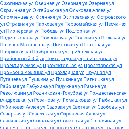
Ожогинская ул
Озерная ул
Озерная ул
Озерная ул
Окраинная ул
Октябрьская ул
Ольховая Аллея ул
Ополченцев ул
Осенняя ул
Осиповская ул
Островского
ул
Отрадная ул
Парковая ул
Первомайская ул
Песчаная
ул
Пионерская ул
Победы ул
Подгорная ул
Подмосковная ул
Покровская ул
Полевая ул
Полевая ул
Поселок Матросова ул
Почтовая ул
Почтовая ул
Поярковая ул
Прибрежная ул
Прибрежная ул
Прибрежный 3-й ул
Пригородная ул
Приозерная ул
Проектируемая ул
Прожекторная ул
Пролетарская ул
Промзона Рекинцо ул
Прохладная ул
Прудная ул
Пугачева ул
Пушкина ул
Пушкина ул
Пятницкая ул
Рабочая ул
Рабухина ул
Радужная ул
Разина ул
Революции ул
Родниковая (Голубое) ул
Рождественская
(Андреевка) ул
Розанова ул
Ромашковая ул
Рыбацкая ул
Рябиновая Аллея ул
Садовая ул
Светлая ул
Свободы ул
Северная ул
Сенежская ул
Сиреневая Аллея ул
Славянская ул
Снежная ул
Советская ул
Солнечная ул
Солнечногорская ул
Сосновая ул
Спартака ул
Спасская