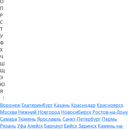
О
П
Р
С
Т
У
Ф
Х
Ч
Ш
Щ
Э
Ю
Я
〉
Воронеж
Екатеринбург
Казань
Краснодар
Красноярск
Москва
Нижний Новгород
Новосибирск
Ростов-на-Дону
Самара
Тюмень
Ярославль
Санкт-Петербург
Пермь
Рязань
Уфа
Алейск
Барнаул
Бийск
Заринск
Камень-на-