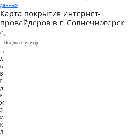
данных
Карта покрытия интернет-
провайдеров в г. Солнечногорск
〈
А
Б
В
Г
Д
Е
Ж
З
И
К
Л