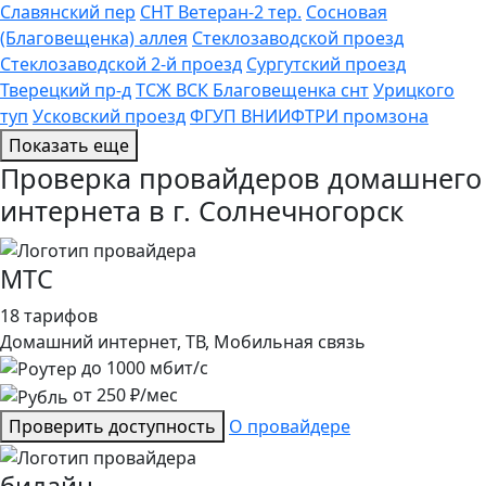
Славянский пер
СНТ Ветеран-2 тер.
Сосновая
(Благовещенка) аллея
Стеклозаводской проезд
Стеклозаводской 2-й проезд
Сургутский проезд
Тверецкий пр-д
ТСЖ ВСК Благовещенка снт
Урицкого
туп
Усковский проезд
ФГУП ВНИИФТРИ промзона
Показать еще
Проверка провайдеров домашнего
интернета в г. Солнечногорск
МТС
18 тарифов
Домашний интернет, ТВ, Мобильная связь
до
1000
мбит/с
от
250
₽/мес
Проверить доступность
О провайдере
билайн