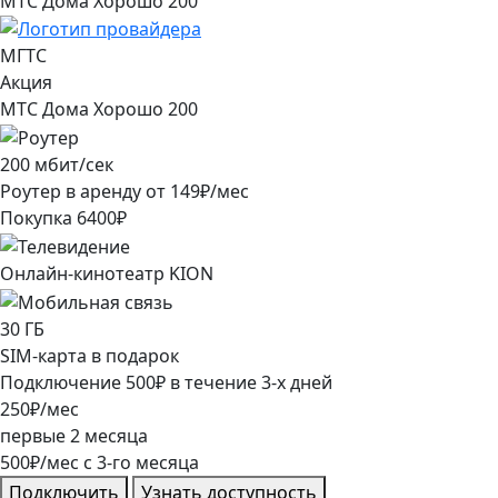
МТС Дома Хорошо 200
МГТС
Акция
МТС Дома Хорошо 200
200
мбит/сек
Роутер в аренду от
149
₽/мес
Покупка
6400
₽
Онлайн-кинотеатр KION
30
ГБ
SIM-карта в подарок
Подключение
500
₽
в течение
3
-х дней
250
₽/мес
первые
2
месяца
500
₽/мес
c
3
-го месяца
Подключить
Узнать доступность