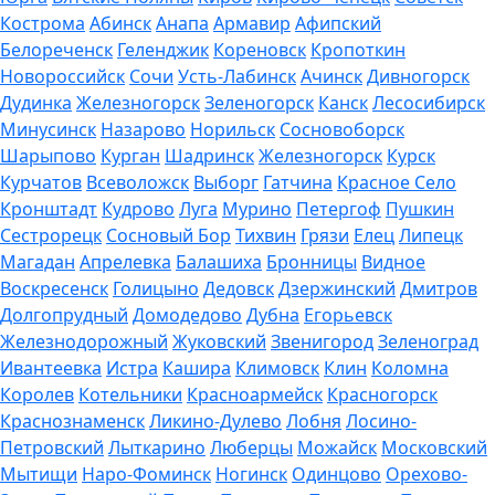
Кострома
Абинск
Анапа
Армавир
Афипский
Белореченск
Геленджик
Кореновск
Кропоткин
Новороссийск
Сочи
Усть-Лабинск
Ачинск
Дивногорск
Дудинка
Железногорск
Зеленогорск
Канск
Лесосибирск
Минусинск
Назарово
Норильск
Сосновоборск
Шарыпово
Курган
Шадринск
Железногорск
Курск
Курчатов
Всеволожск
Выборг
Гатчина
Красное Село
Кронштадт
Кудрово
Луга
Мурино
Петергоф
Пушкин
Сестрорецк
Сосновый Бор
Тихвин
Грязи
Елец
Липецк
Магадан
Апрелевка
Балашиха
Бронницы
Видное
Воскресенск
Голицыно
Дедовск
Дзержинский
Дмитров
Долгопрудный
Домодедово
Дубна
Егорьевск
Железнодорожный
Жуковский
Звенигород
Зеленоград
Ивантеевка
Истра
Кашира
Климовск
Клин
Коломна
Королев
Котельники
Красноармейск
Красногорск
Краснознаменск
Ликино-Дулево
Лобня
Лосино-
Петровский
Лыткарино
Люберцы
Можайск
Московский
Мытищи
Наро-Фоминск
Ногинск
Одинцово
Орехово-